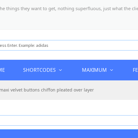
hings they want to get, nothing superfluous, just what the client
ME
SHORTCODES
MAXIMUM
F
 maxi velvet buttons chiffon pleated over layer