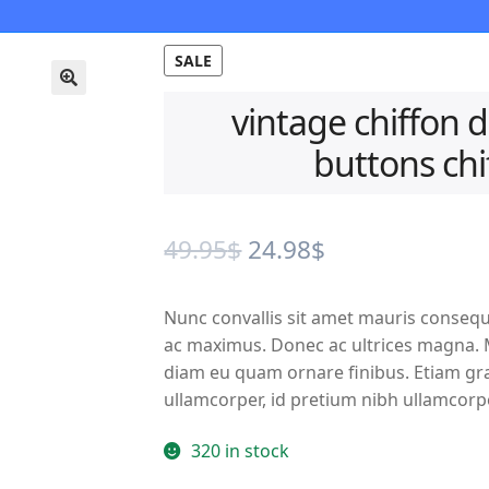
SALE
🔍
vintage chiffon d
buttons chi
Original
Current
49.95
$
24.98
$
price
price
Nunc convallis sit amet mauris consequ
was:
is:
ac maximus. Donec ac ultrices magna. Ma
49.95$.
24.98$.
diam eu quam ornare finibus. Etiam grav
ullamcorper, id pretium nibh ullamcorp
320 in stock