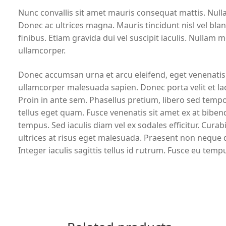
Nunc convallis sit amet mauris consequat mattis. Null
Donec ac ultrices magna. Mauris tincidunt nisl vel bla
finibus. Etiam gravida dui vel suscipit iaculis. Nullam 
ullamcorper.
Donec accumsan urna et arcu eleifend, eget venenatis ne
ullamcorper malesuada sapien. Donec porta velit et la
Proin in ante sem. Phasellus pretium, libero sed tempo
tellus eget quam. Fusce venenatis sit amet ex at bib
tempus. Sed iaculis diam vel ex sodales efficitur. Curab
ultrices at risus eget malesuada. Praesent non neque d
Integer iaculis sagittis tellus id rutrum. Fusce eu temp