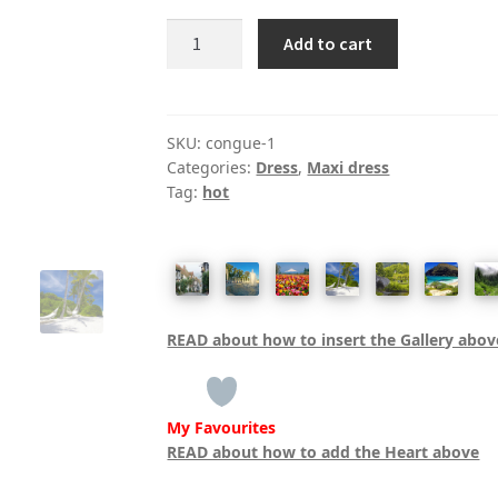
vintage
Add to cart
chiffon
dress
1970s
floral
SKU:
congue-1
Categories:
Dress
,
Maxi dress
maxi
Tag:
hot
velvet
buttons
chiffon
pleated
over
layer
READ about how to insert the Gallery abov
quantity
My Favourites
READ about how to add the Heart above