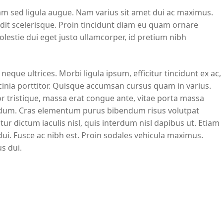
am sed ligula augue. Nam varius sit amet dui ac maximus.
ndit scelerisque. Proin tincidunt diam eu quam ornare
molestie dui eget justo ullamcorper, id pretium nibh
que ultrices. Morbi ligula ipsum, efficitur tincidunt ex ac,
cinia porttitor. Quisque accumsan cursus quam in varius.
r tristique, massa erat congue ante, vitae porta massa
endum. Cras elementum purus bibendum risus volutpat
itur dictum iaculis nisl, quis interdum nisl dapibus ut. Etiam
ui. Fusce ac nibh est. Proin sodales vehicula maximus.
us dui.