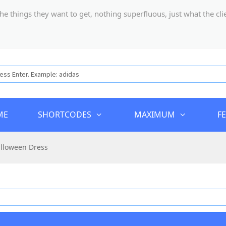
hings they want to get, nothing superfluous, just what the client
ME
SHORTCODES
MAXIMUM
F
alloween Dress