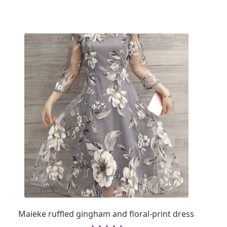
Maieke ruffled gingham and floral-print dress