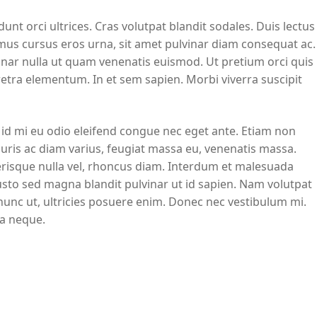
unt orci ultrices. Cras volutpat blandit sodales. Duis lectus
amus cursus eros urna, sit amet pulvinar diam consequat ac.
vinar nulla ut quam venenatis euismod. Ut pretium orci quis
retra elementum. In et sem sapien. Morbi viverra suscipit
 id mi eu odio eleifend congue nec eget ante. Etiam non
auris ac diam varius, feugiat massa eu, venenatis massa.
elerisque nulla vel, rhoncus diam. Interdum et malesuada
usto sed magna blandit pulvinar ut id sapien. Nam volutpat
c nunc ut, ultricies posuere enim. Donec nec vestibulum mi.
ra neque.