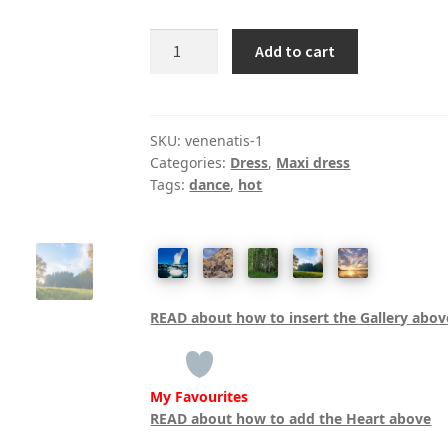
Butterfly
Add to cart
Sleeve
Lace
Up
Gothic
SKU:
venenatis-1
Categories:
Dress
,
Maxi dress
Halloween
Tags:
dance
,
hot
Dress
quantity
READ about how to insert the Gallery abov
My Favourites
READ about how to add the Heart above