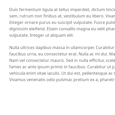
Duis fermentum ligula at tellus imperdiet, dictum tincid
sem, rutrum non finibus at, vestibulum eu libero. Viv
Integer ornare purus eu suscipit vulputate. Fusce pul
dignissim eleifend. Etiam convallis magna eu velit pha
vulputate. Integer ut aliquam elit.
Nulla ultrices dapibus massa in ullamcorper. Curabitur
faucibus urna, eu consectetur erat. Nulla ac mi dui. M
Nam vel consectetur mauris. Sed in nulla efficitur, sc
fames ac ante ipsum primis in faucibus. Curabitur ut j
vehicula enim vitae iaculis. Ut dui est, pellentesque a
Vivamus venenatis odio pulvinar, pretium ex a, pharet