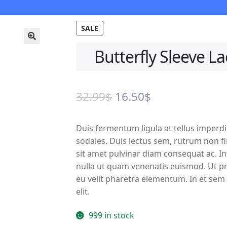
SALE
🔍
Butterfly Sleeve L
Original
Current
32.99
$
16.50
$
price
price
Duis fermentum ligula at tellus imperdie
was:
is:
sodales. Duis lectus sem, rutrum non fi
32.99$.
16.50$.
sit amet pulvinar diam consequat ac. In
nulla ut quam venenatis euismod. Ut pr
eu velit pharetra elementum. In et sem 
elit.
999 in stock