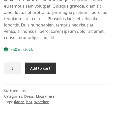
eu tempus sem volutpat. Quisque gravida, diam sit
amet luctus pharetra, turpis magna pretium libero, ac
feugiat mi arcu ut nisl. Phasellus laoreet vehicula
lobortis. Duis nunc sapien, tempus nec risus at,
vehicula rhoncus libero. Lorem ipsum dolor sit amet,
consectetur adipiscing elit.
550 in stock
Correa
Add to cart
de
espagueti
vestido
estampado
SKU:
tempus-1
Categories:
Dress
,
Maxi dress
tropical
Tags:
dance
,
hot
,
weather
quantity