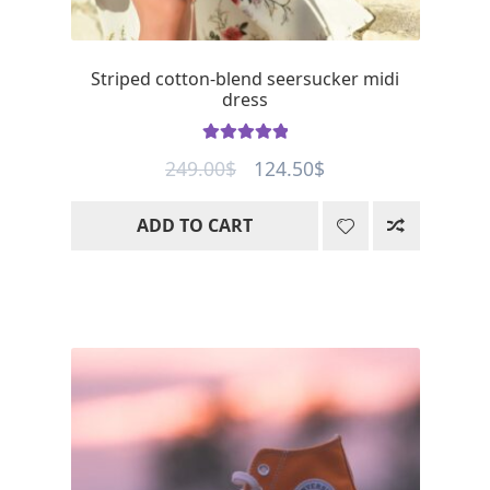
Striped cotton-blend seersucker midi
dress
Rated
5
out
Original
Current
249.00
$
124.50
$
of 5
price
price
ADD TO CART
was:
is:
249.00$.
124.50$.