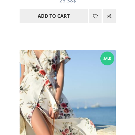
26.38
$
out of 5
ADD TO CART
SALE