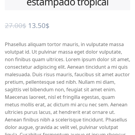
estampado tropical
Original
Current
27.00
$
13.50
$
price
price
Phasellus aliquam tortor mauris, in vulputate massa
was:
is:
volutpat id. Ut pulvinar massa eget dolor vulputate,
27.00$.
13.50$.
non finibus quam ultrices. Lorem ipsum dolor sit amet,
consectetur adipiscing elit. Aenean tincidunt a mi quis
malesuada. Duis risus mauris, faucibus sit amet auctor
pretium, pellentesque sed nibh. Nullam mi diam,
sagittis vel bibendum non, feugiat sit amet enim.
Maecenas laoreet, nisl et fringilla egestas, quam
metus mollis erat, ac dictum mi arcu nec sem. Aenean
ultricies purus lacus, at hendrerit erat ornare ut.
Aenean finibus nibh a scelerisque tincidunt. Phasellus
dolor augue, gravida ac velit vel, pulvinar volutpat
ligula. Curabitur fermentum augue et ipsum rhoncus,