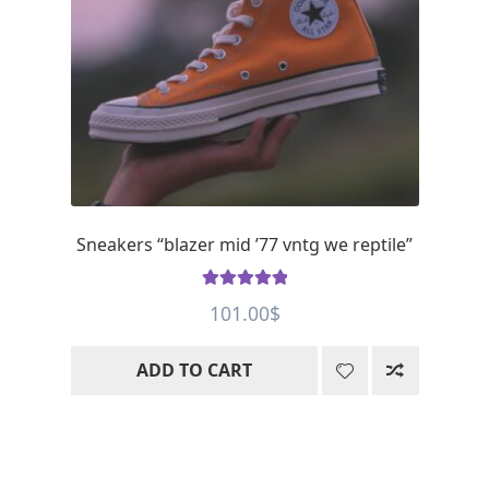
Sneakers “blazer mid ’77 vntg we reptile”
Rated
5
out
101.00
$
of 5
ADD TO CART