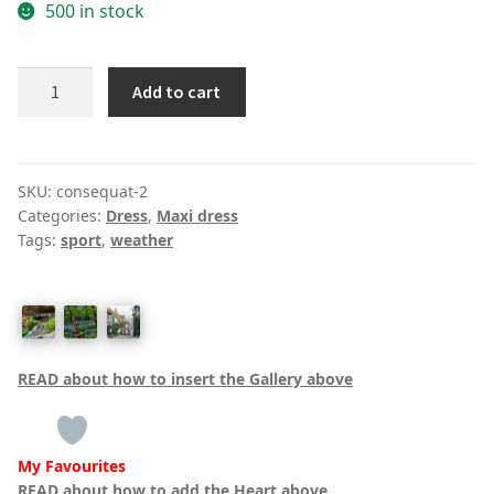
500 in stock
Foldover
Add to cart
Off
The
Shoulder
Skater
SKU:
consequat-2
Categories:
Dress
,
Maxi dress
Cocktail
Tags:
sport
,
weather
Dress
quantity
READ about how to insert the Gallery above
My Favourites
READ about how to add the Heart above