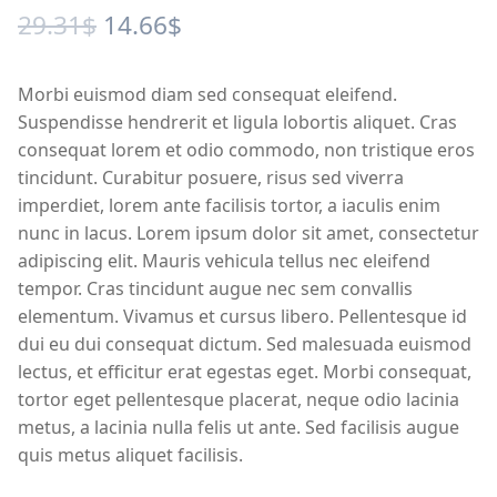
Original
Current
29.31
$
14.66
$
price
price
Morbi euismod diam sed consequat eleifend.
was:
is:
Suspendisse hendrerit et ligula lobortis aliquet. Cras
29.31$.
14.66$.
consequat lorem et odio commodo, non tristique eros
tincidunt. Curabitur posuere, risus sed viverra
imperdiet, lorem ante facilisis tortor, a iaculis enim
nunc in lacus. Lorem ipsum dolor sit amet, consectetur
adipiscing elit. Mauris vehicula tellus nec eleifend
tempor. Cras tincidunt augue nec sem convallis
elementum. Vivamus et cursus libero. Pellentesque id
dui eu dui consequat dictum. Sed malesuada euismod
lectus, et efficitur erat egestas eget. Morbi consequat,
tortor eget pellentesque placerat, neque odio lacinia
metus, a lacinia nulla felis ut ante. Sed facilisis augue
quis metus aliquet facilisis.