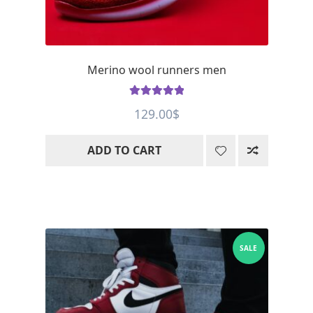
Merino wool runners men
Rated
5
out
129.00
$
of 5
ADD TO CART
SALE