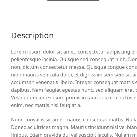
Description
Lorem ipsum dolor sit amet, consectetur adipiscing elit
pellentesque lacinia. Quisque sed consequat nibh. Done
non, dictum consectetur massa. Quisque congue consecte
nibh mauris vehicula dolor, et dignissim sem sem sit a
accumsan venenatis libero. Integer consequat mattis e
dapibus. Nam feugiat egestas nunc, sed aliquam erat con
Vestibulum ante ipsum primis in faucibus orci luctus et
enim, nec mattis nisi feugiat a.
Nunc convallis sit amet mauris consequat mattis. Null
Donec ac ultrices magna. Mauris tincidunt nisl vel bla
finibus. Etiam gravida dui vel suscipit iaculis. Nullam 