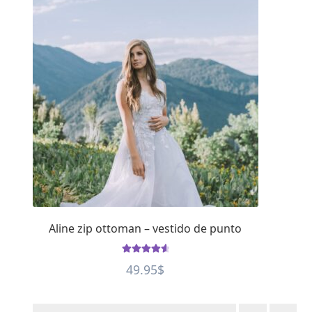
Aline zip ottoman – vestido de punto
Rated
4.75
49.95
$
out of 5