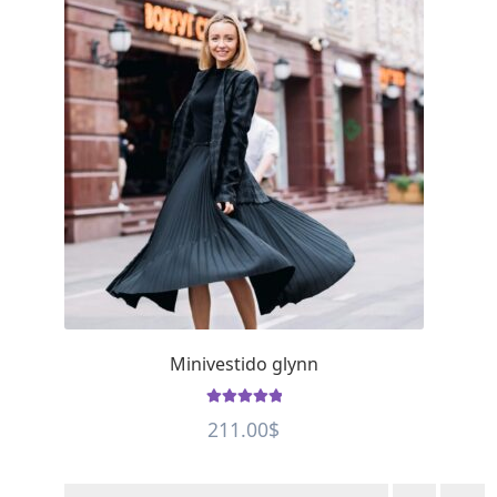
Minivestido glynn
Rated
5
out of
211.00
$
5