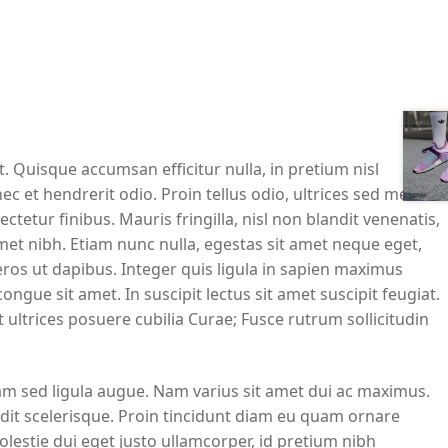
. Quisque accumsan efficitur nulla, in pretium nisl
c et hendrerit odio. Proin tellus odio, ultrices sed metus
tur finibus. Mauris fringilla, nisl non blandit venenatis,
met nibh. Etiam nunc nulla, egestas sit amet neque eget,
ros ut dapibus. Integer quis ligula in sapien maximus
gue sit amet. In suscipit lectus sit amet suscipit feugiat.
 ultrices posuere cubilia Curae; Fusce rutrum sollicitudin
am sed ligula augue. Nam varius sit amet dui ac maximus.
ndit scelerisque. Proin tincidunt diam eu quam ornare
molestie dui eget justo ullamcorper, id pretium nibh