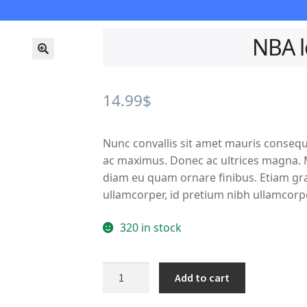
NBA 
🔍
14.99
$
Nunc convallis sit amet mauris consequ
ac maximus. Donec ac ultrices magna. Ma
diam eu quam ornare finibus. Etiam grav
ullamcorper, id pretium nibh ullamcorp
320 in stock
NBA
Add to cart
logoman
quarter