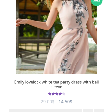
SALE
Emily lovelock white tea party dress with bell
sleeve
Rated
4.2
Original
Current
29.00
$
14.50
$
out of 5
price
price