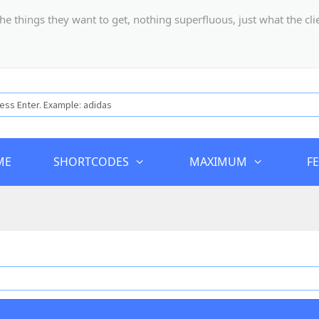
hings they want to get, nothing superfluous, just what the client
ME
SHORTCODES
MAXIMUM
F