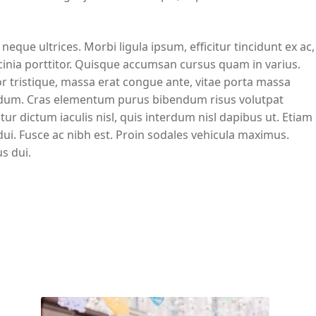
que ultrices. Morbi ligula ipsum, efficitur tincidunt ex ac,
cinia porttitor. Quisque accumsan cursus quam in varius.
r tristique, massa erat congue ante, vitae porta massa
endum. Cras elementum purus bibendum risus volutpat
itur dictum iaculis nisl, quis interdum nisl dapibus ut. Etiam
ui. Fusce ac nibh est. Proin sodales vehicula maximus.
us dui.