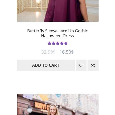
Butterfly Sleeve Lace Up Gothic
Halloween Dress
Rated
4.85
Original
Current
32.99
$
16.50
$
out of 5
price
price
ADD TO CART
was:
is:
32.99$.
16.50$.