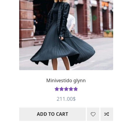
Minivestido glynn
Rated
5
out
211.00
$
of 5
ADD TO CART