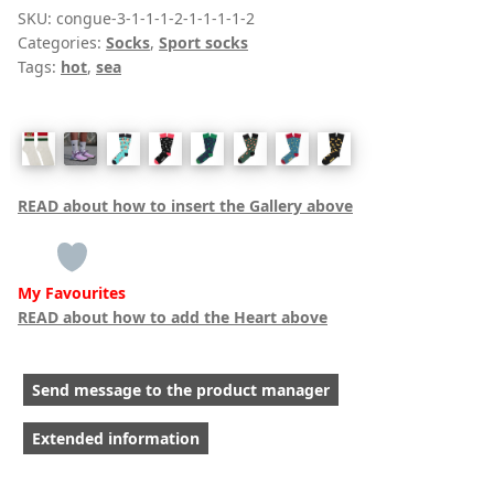
northern
SKU:
congue-3-1-1-1-2-1-1-1-1-2
Categories:
Socks
,
Sport socks
spirit]
Tags:
hot
,
sea
quantity
READ about how to insert the Gallery above
My Favourites
READ about how to add the Heart above
Send message to the product manager
Extended information