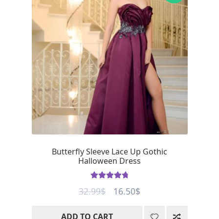
Butterfly Sleeve Lace Up Gothic
Halloween Dress
Rated
4.85
Original
Current
32.99
$
16.50
$
out of 5
price
price
ADD TO CART
was:
is: