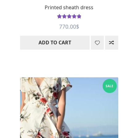
Printed sheath dress
Rated
5
out
770.00
$
of 5
ADD TO CART
SALE