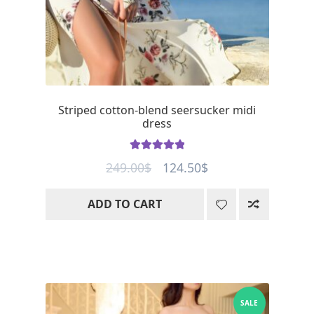
Striped cotton-blend seersucker midi
dress
Rated
5
out
Original
Current
249.00
$
124.50
$
of 5
price
price
ADD TO CART
was:
is:
249.00$.
124.50$.
SALE