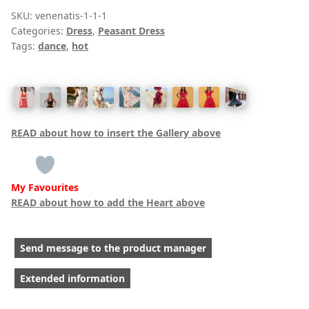
floral-
SKU:
venenatis-1-1-1
Categories:
Dress
,
Peasant Dress
print
Tags:
dance
,
hot
dress
quantity
READ about how to insert the Gallery above
My Favourites
READ about how to add the Heart above
Send message to the product manager
Extended information