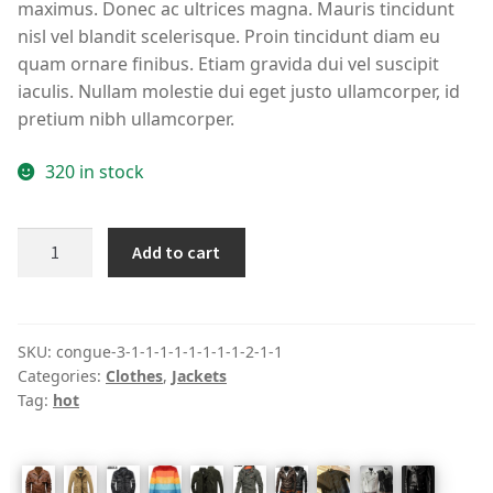
maximus. Donec ac ultrices magna. Mauris tincidunt
nisl vel blandit scelerisque. Proin tincidunt diam eu
quam ornare finibus. Etiam gravida dui vel suscipit
iaculis. Nullam molestie dui eget justo ullamcorper, id
pretium nibh ullamcorper.
320 in stock
K2
Add to cart
Jacket
-
Black
quantity
SKU:
congue-3-1-1-1-1-1-1-1-1-2-1-1
Categories:
Clothes
,
Jackets
Tag:
hot