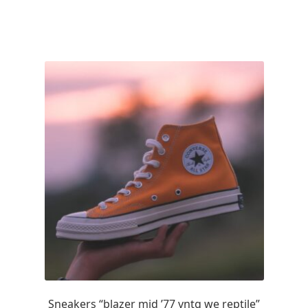
Sneakers “blazer mid ’77 vntg we reptile”