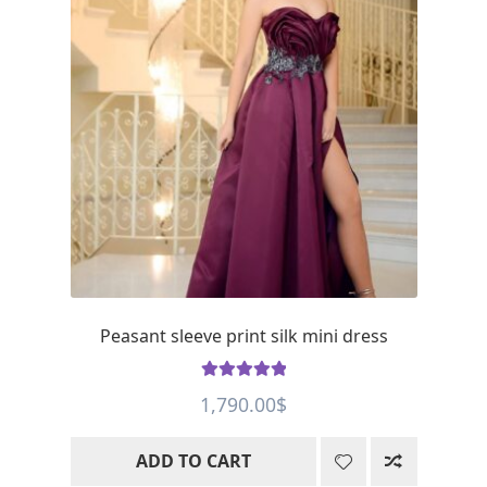
Peasant sleeve print silk mini dress
Rated
5
out
1,790.00
$
of 5
ADD TO CART