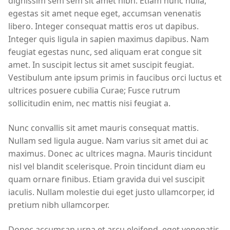
dignissim sem sem sit amet nibh. Etiam nunc nulla,
egestas sit amet neque eget, accumsan venenatis
libero. Integer consequat mattis eros ut dapibus.
Integer quis ligula in sapien maximus dapibus. Nam
feugiat egestas nunc, sed aliquam erat congue sit
amet. In suscipit lectus sit amet suscipit feugiat.
Vestibulum ante ipsum primis in faucibus orci luctus et
ultrices posuere cubilia Curae; Fusce rutrum
sollicitudin enim, nec mattis nisi feugiat a.
Nunc convallis sit amet mauris consequat mattis.
Nullam sed ligula augue. Nam varius sit amet dui ac
maximus. Donec ac ultrices magna. Mauris tincidunt
nisl vel blandit scelerisque. Proin tincidunt diam eu
quam ornare finibus. Etiam gravida dui vel suscipit
iaculis. Nullam molestie dui eget justo ullamcorper, id
pretium nibh ullamcorper.
Donec accumsan urna et arcu eleifend, eget venenatis