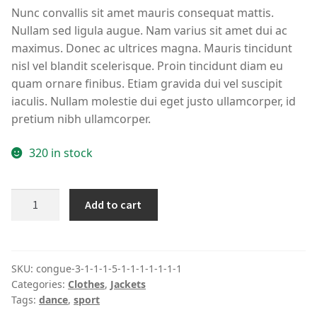
Nunc convallis sit amet mauris consequat mattis.
Nullam sed ligula augue. Nam varius sit amet dui ac
maximus. Donec ac ultrices magna. Mauris tincidunt
nisl vel blandit scelerisque. Proin tincidunt diam eu
quam ornare finibus. Etiam gravida dui vel suscipit
iaculis. Nullam molestie dui eget justo ullamcorper, id
pretium nibh ullamcorper.
320 in stock
Aqua
Add to cart
Waterproof
Jacket
-
White/Black
SKU:
congue-3-1-1-1-5-1-1-1-1-1-1-1
Categories:
Clothes
,
Jackets
quantity
Tags:
dance
,
sport