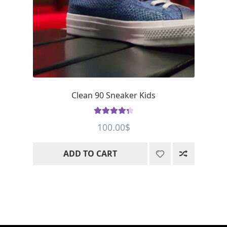
Clean 90 Sneaker Kids
Rated
4.43
100.00
$
out of 5
ADD TO CART