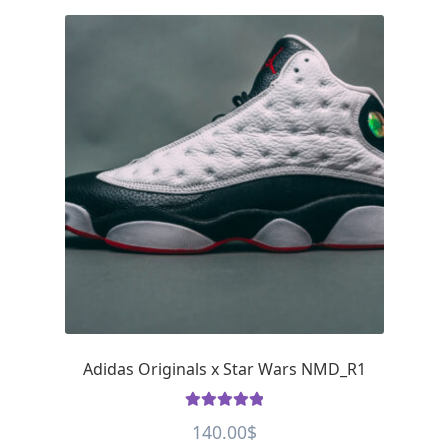
Adidas Originals x Star Wars NMD_R1
Rated
5
out
140.00
$
of 5