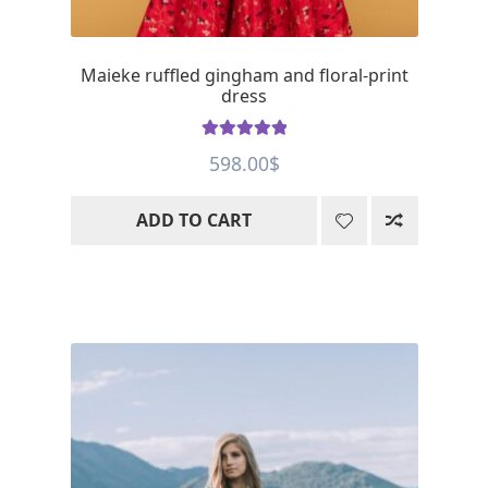
Maieke ruffled gingham and floral-print
dress
Rated
5
out
598.00
$
of 5
ADD TO CART