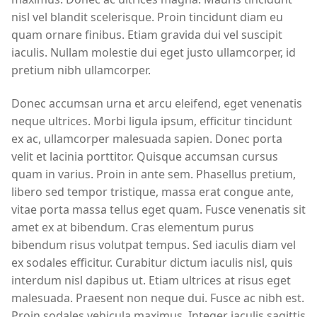
nisl vel blandit scelerisque. Proin tincidunt diam eu
quam ornare finibus. Etiam gravida dui vel suscipit
iaculis. Nullam molestie dui eget justo ullamcorper, id
pretium nibh ullamcorper.
Donec accumsan urna et arcu eleifend, eget venenatis
neque ultrices. Morbi ligula ipsum, efficitur tincidunt
ex ac, ullamcorper malesuada sapien. Donec porta
velit et lacinia porttitor. Quisque accumsan cursus
quam in varius. Proin in ante sem. Phasellus pretium,
libero sed tempor tristique, massa erat congue ante,
vitae porta massa tellus eget quam. Fusce venenatis sit
amet ex at bibendum. Cras elementum purus
bibendum risus volutpat tempus. Sed iaculis diam vel
ex sodales efficitur. Curabitur dictum iaculis nisl, quis
interdum nisl dapibus ut. Etiam ultrices at risus eget
malesuada. Praesent non neque dui. Fusce ac nibh est.
Proin sodales vehicula maximus. Integer iaculis sagittis