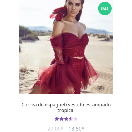
SALE
Correa de espagueti vestido estampado
tropical
Rated
Original
Current
27.00
$
13.50
$
3.66
out