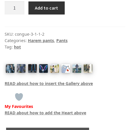
Darkest
Add to cart
Night
Berkley
Harem
Pants
SKU:
congue-3-1-1-2
Categories:
Harem pants
,
Pants
quantity
Tag:
hot
READ about how to insert the Gallery above
My Favourites
READ about how to add the Heart above