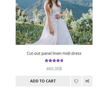
Cut-out panel linen midi dress
Rated
4.8
460.00
$
out of 5
ADD TO CART