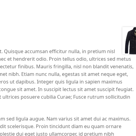
. Quisque accumsan efficitur nulla, in pretium nisl
c et hendrerit odio. Proin tellus odio, ultrices sed metus
tur finibus. Mauris fringilla, nisl non blandit venenatis,
met nibh. Etiam nunc nulla, egestas sit amet neque eget,
ros ut dapibus. Integer quis ligula in sapien maximus
gue sit amet. In suscipit lectus sit amet suscipit feugiat.
 ultrices posuere cubilia Curae; Fusce rutrum sollicitudin
am sed ligula augue. Nam varius sit amet dui ac maximus.
ndit scelerisque. Proin tincidunt diam eu quam ornare
molestie dui eget justo ullamcorper, id pretium nibh