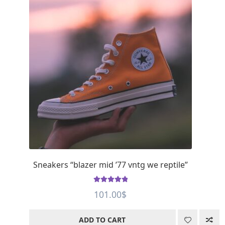
Sneakers “blazer mid ’77 vntg we reptile”
Rated
5
out of
101.00
$
5
ADD TO CART