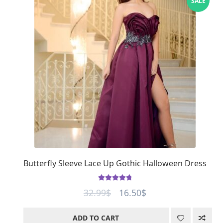
SALE
Butterfly Sleeve Lace Up Gothic Halloween Dress
Rated
4.85
Original
Current
32.99
$
16.50
$
out of 5
price
price
ADD TO CART
was:
is: