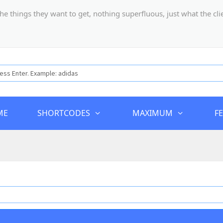
hings they want to get, nothing superfluous, just what the client
ME
SHORTCODES
MAXIMUM
F