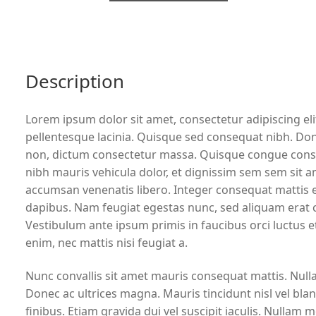
Description
Lorem ipsum dolor sit amet, consectetur adipiscing elit
pellentesque lacinia. Quisque sed consequat nibh. Done
non, dictum consectetur massa. Quisque congue consecte
nibh mauris vehicula dolor, et dignissim sem sem sit a
accumsan venenatis libero. Integer consequat mattis e
dapibus. Nam feugiat egestas nunc, sed aliquam erat con
Vestibulum ante ipsum primis in faucibus orci luctus et
enim, nec mattis nisi feugiat a.
Nunc convallis sit amet mauris consequat mattis. Null
Donec ac ultrices magna. Mauris tincidunt nisl vel bla
finibus. Etiam gravida dui vel suscipit iaculis. Nullam 