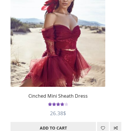
Cinched Mini Sheath Dress
Rated
4.12
26.38
$
out of 5
ADD TO CART