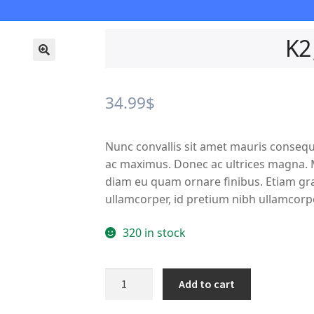
K2 
🔍
34.99
$
Nunc convallis sit amet mauris consequ
ac maximus. Donec ac ultrices magna. Ma
diam eu quam ornare finibus. Etiam grav
ullamcorper, id pretium nibh ullamcorp
320 in stock
K2
Add to cart
Jacket
-