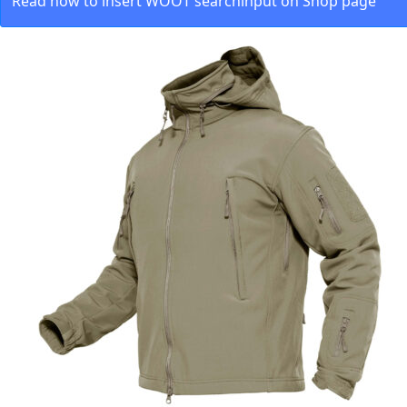
Read how to insert WOOT searchinput on Shop page