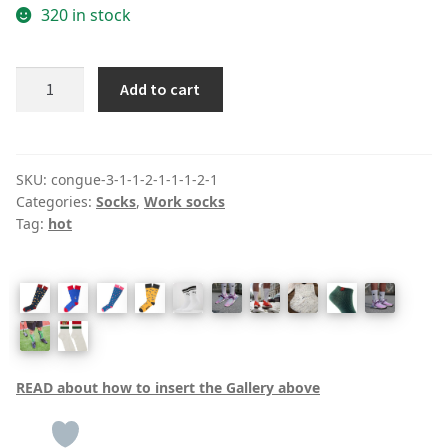
320 in stock
White
Add to cart
&
Blue
'Les
Chaussettes
SKU:
congue-3-1-1-2-1-1-1-2-1
Categories:
Socks
,
Work socks
Fleurs'
Tag:
hot
Socks
quantity
READ about how to insert the Gallery above