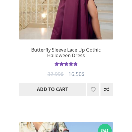
Butterfly Sleeve Lace Up Gothic
Halloween Dress
Rated
4.85
Original
Current
32.99
$
16.50
$
out of 5
price
price
ADD TO CART
was:
is:
32.99$.
16.50$.
SALE