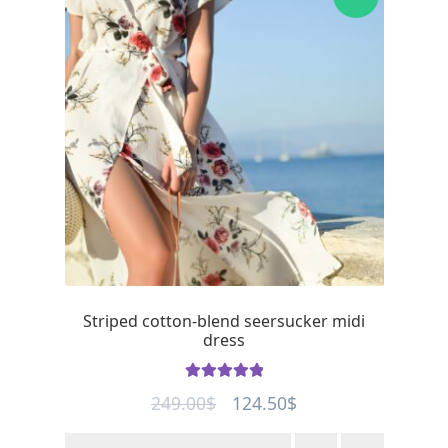
Striped cotton-blend seersucker midi
dress
Rated
5
out
Original
Current
249.00
$
124.50
$
of 5
price
price