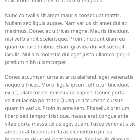
sollicitudin enim, nec mattis nisi feugiat a.
Nunc convallis sit amet mauris consequat mattis.
Nullam sed ligula augue. Nam varius sit amet dui ac
maximus. Donec ac ultrices magna. Mauris tincidunt
nisl vel blandit scelerisque. Proin tincidunt diam eu
quam ornare finibus. Etiam gravida dui vel suscipit
iaculis. Nullam molestie dui eget justo ullamcorper, id
pretium nibh ullamcorper.
Donec accumsan urna et arcu eleifend, eget venenatis
neque ultrices. Morbi ligula ipsum, efficitur tincidunt
ex ac, ullamcorper malesuada sapien. Donec porta
velit et lacinia porttitor. Quisque accumsan cursus
quam in varius. Proin in ante sem. Phasellus pretium,
libero sed tempor tristique, massa erat congue ante,
vitae porta massa tellus eget quam. Fusce venenatis sit
amet ex at bibendum. Cras elementum purus
bibendum risus volutpat tempus. Sed iaculis diam vel