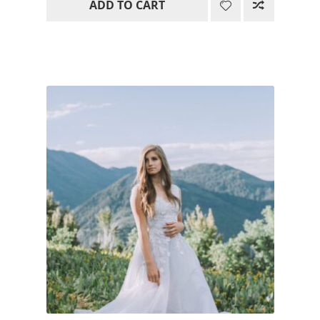
ADD TO CART
was:
is:
249.00$.
124.50$.