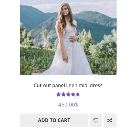
Cut-out panel linen midi dress
Rated
4.8
460.00
$
out of 5
ADD TO CART