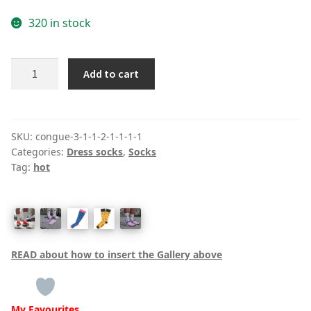
320 in stock
Crushed-
Add to cart
velvet
ankle
socks
quantity
SKU:
congue-3-1-1-2-1-1-1-1
Categories:
Dress socks
,
Socks
Tag:
hot
READ about how to insert the Gallery above
My Favourites