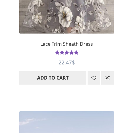
Lace Trim Sheath Dress
Rated
5
out
22.47
$
of 5
ADD TO CART