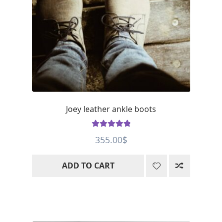
Joey leather ankle boots
Rated
5
out
355.00
$
of 5
ADD TO CART