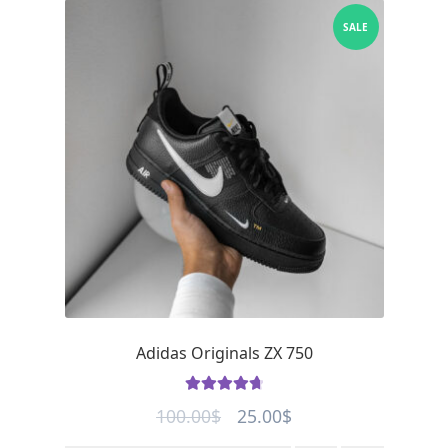
SALE
Adidas Originals ZX 750
Rated
4.8
Original
Current
100.00
$
25.00
$
out of 5
price
price