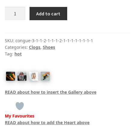
Boston
Add to cart
quantity
SKU:
congue-3-1-1-2-1-1-1-2-1-1-1-1-1-1-1-1
Categories:
Clogs
,
Shoes
Tag:
hot
READ about how to insert the Gallery above
My Favourites
READ about how to add the Heart above