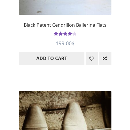
Black Patent Cendrillon Ballerina Flats
Rated
4.28
199.00
$
out of 5
ADD TO CART