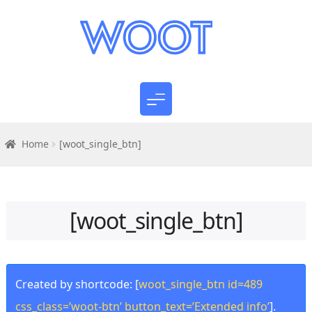
Home
[woot_single_btn]
[woot_single_btn]
Created by shortcode: [
woot_single_btn id=489
css_class=’woot-btn’ button_text=’Extended info’
].