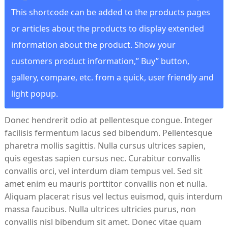
This shortcode can be added to the products pages
or articles about the products to display extended
information about the product. Show your
customers product information,” Buy” button,
gallery, compare, etc. from a quick, user friendly and
light popup.
Donec hendrerit odio at pellentesque congue. Integer
facilisis fermentum lacus sed bibendum. Pellentesque
pharetra mollis sagittis. Nulla cursus ultrices sapien,
quis egestas sapien cursus nec. Curabitur convallis
convallis orci, vel interdum diam tempus vel. Sed sit
amet enim eu mauris porttitor convallis non et nulla.
Aliquam placerat risus vel lectus euismod, quis interdum
massa faucibus. Nulla ultrices ultricies purus, non
convallis nisl bibendum sit amet. Donec vitae quam