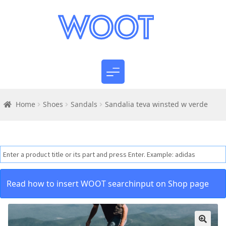
Home
Shoes
Sandals
Sandalia teva winsted w verde
Read how to insert WOOT searchinput on Shop page