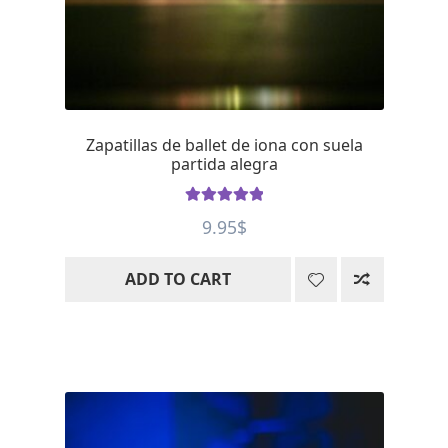
Zapatillas de ballet de iona con suela
partida alegra
Rated
5
out
9.95
$
of 5
ADD TO CART