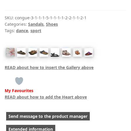
winsted
w
verde
SKU:
congue-3-1-1-1-5-1-1-1-1-2-2-1-1-2-1
Categories:
Sandals
,
Shoes
quantity
Tags:
dance
,
sport
READ about how to insert the Gallery above
My Favourites
READ about how to add the Heart above
Send message to the product manager
Extended information