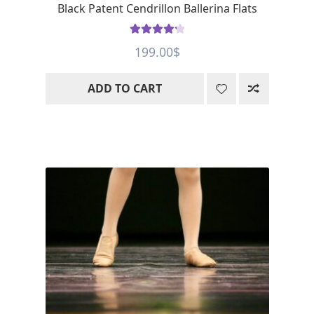
Black Patent Cendrillon Ballerina Flats
Rated
4.28
199.00
$
out of 5
ADD TO CART