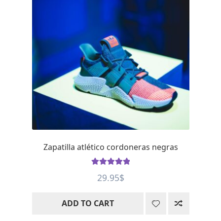
Zapatilla atlético cordoneras negras
Rated
5
out
29.95
$
of 5
ADD TO CART