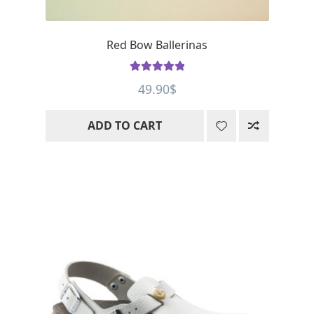
Red Bow Ballerinas
Rated
5
out
49.90
$
of 5
ADD TO CART