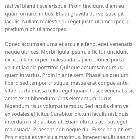
nisl vel blandit scelerisque. Proin tincidunt diam eu
quam ornare finibus. Etiam gravida dui vel suscipit
iaculis. Nullam molestie dui eget justo ullamcorper, id
pretium nibh ullamcorper.
Donec accumsan urna et arcu eleifend, eget venenatis
neque ultrices. Morbi ligula ipsum, efficitur tincidunt
ex ac, ullamcorper malesuada sapien. Donec porta
velit et lacinia porttitor. Quisque accumsan cursus
quam in varius. Proin in ante sem. Phasellus pretium,
libero sed tempor tristique, massa erat congue ante,
vitae porta massa tellus eget quam. Fusce venenatis sit
amet ex at bibendum. Cras elementum purus
bibendum risus volutpat tempus. Sed iaculis diam vel
ex sodales efficitur. Curabitur dictum iaculis nisl, quis
interdum nisl dapibus ut. Etiam ultrices at risus eget
malesuada. Praesent non neque dui. Fusce ac nibh est.
Proin sodales vehicula maximus. Integer iaculis sagittis