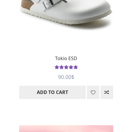
Tokio ESD
Rated
5
out
90.00
$
of 5
ADD TO CART