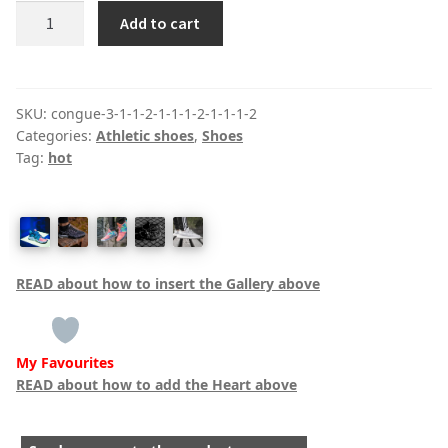
Primus
Add to cart
lite
mens
quantity
SKU:
congue-3-1-1-2-1-1-1-2-1-1-1-2
Categories:
Athletic shoes
,
Shoes
Tag:
hot
READ about how to insert the Gallery above
My Favourites
READ about how to add the Heart above