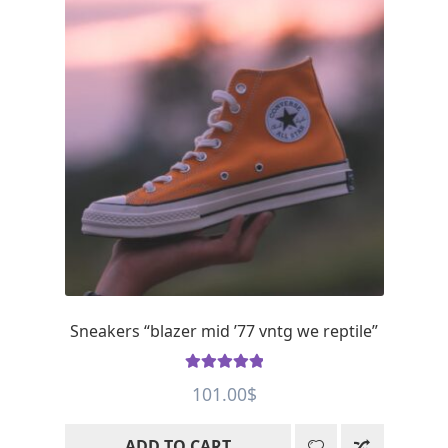
Sneakers “blazer mid ’77 vntg we reptile”
Rated
5
out
101.00
$
of 5
ADD TO CART