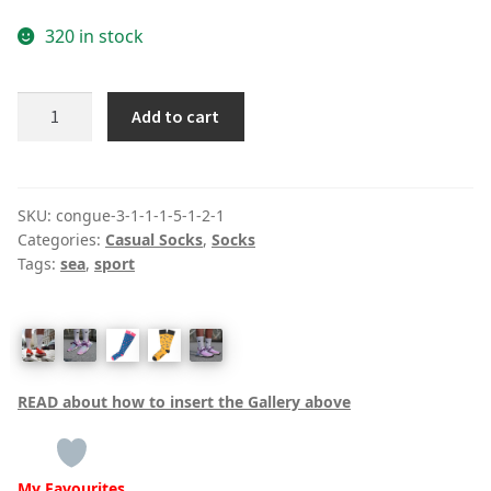
320 in stock
Kh
Add to cart
fast
food
quantity
SKU:
congue-3-1-1-1-5-1-2-1
Categories:
Casual Socks
,
Socks
Tags:
sea
,
sport
READ about how to insert the Gallery above
My Favourites