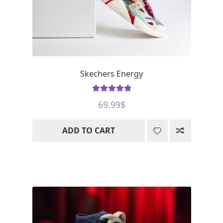
Skechers Energy
Rated
5
out
69.99
$
of 5
ADD TO CART