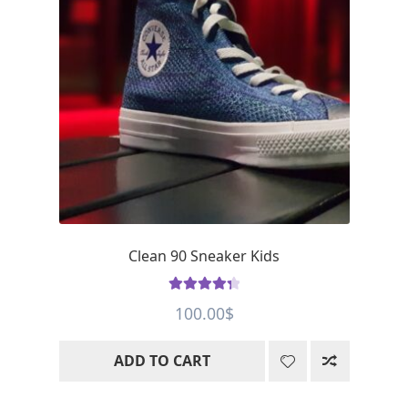
Clean 90 Sneaker Kids
Rated
4.43
100.00
$
out of 5
ADD TO CART