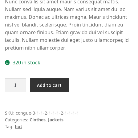
Nunc convallis sit amet mauris consequat mattis.
Nullam sed ligula augue. Nam varius sit amet dui ac
maximus. Donec ac ultrices magna. Mauris tincidunt
nisl vel blandit scelerisque. Proin tincidunt diam eu
quam ornare finibus. Etiam gravida dui vel suscipit
iaculis. Nullam molestie dui eget justo ullamcorper, id
pretium nibh ullamcorper.
320 in stock
Club
Add to cart
giv
"tamashi"
3m
reflective
SKU:
congue-3-1-1-2-1-1-1-2-1-1-1-1
Categories:
Clothes
,
Jackets
windbreaker
Tag:
hot
jacket
quantity