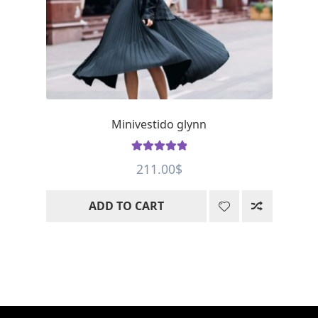
Minivestido glynn
Rated
5
out
211.00
$
of 5
ADD TO CART