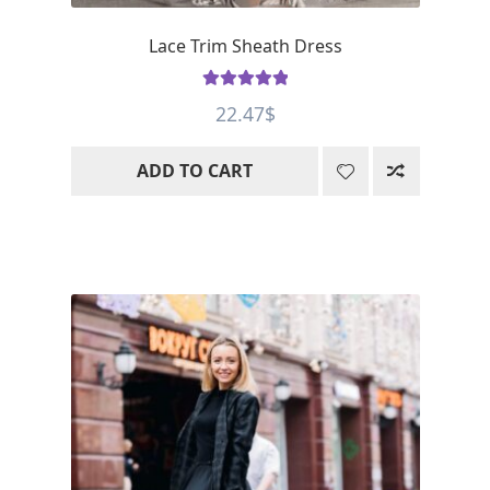
Lace Trim Sheath Dress
Rated
5
out
22.47
$
of 5
ADD TO CART