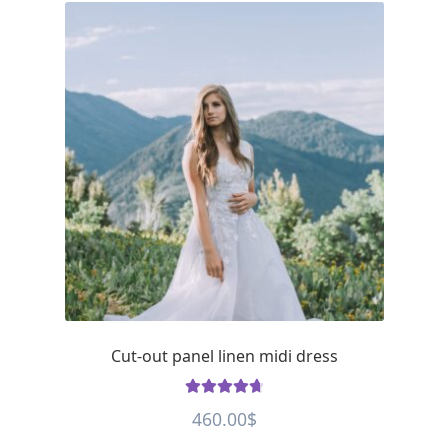
Cut-out panel linen midi dress
Rated
4.8
460.00
$
out of 5