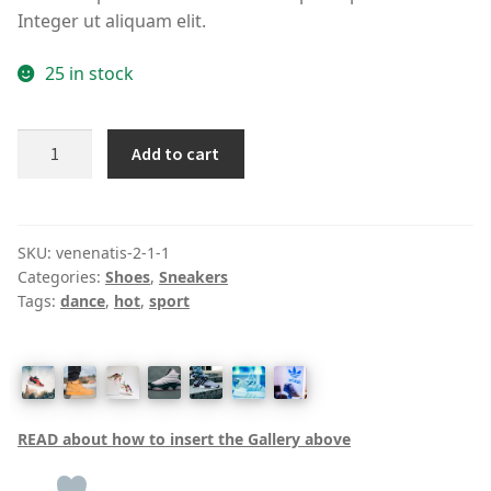
Integer ut aliquam elit.
25 in stock
Black
Add to cart
adidas
Originals
Edition
SC
SKU:
venenatis-2-1-1
Categories:
Shoes
,
Sneakers
Premiere
Tags:
dance
,
hot
,
sport
Sneakers
quantity
READ about how to insert the Gallery above