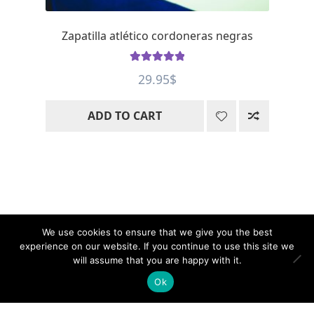
Zapatilla atlético cordoneras negras
Rated
5
out
29.95
$
of 5
ADD TO CART
We use cookies to ensure that we give you the best
© WOOT – WooCommerce Active Products
experience on our website. If you continue to use this site we
Tables, 2020 - 2026 | All rights reserved.
will assume that you are happy with it.
Ok