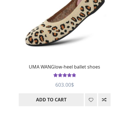
UMA WANGlow-heel ballet shoes
Rated
5
out
603.00
$
of 5
ADD TO CART