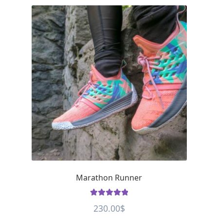
Marathon Runner
Rated
5
out
230.00
$
of 5