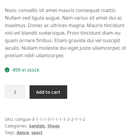
Nunc convallis sit amet mauris consequat mattis.
Nullam sed ligula augue. Nam varius sit amet dui ac
maximus. Donec ac ultrices magna. Mauris tincidunt
nisl vel blandit scelerisque. Proin tincidunt diam eu
quam ornare finibus. Etiam gravida dui vel suscipit
iaculis. Nullam molestie dui eget justo ullamcorper, id
pretium nibh ullamcorper.
499 in stock
ASHLeather
Add to cart
Power
Studded
Gladiator
Sandals
SKU:
congue-3-1-1-1-5-1-1-1-1-2-2-1-1-2
Categories:
Sandals
,
Shoes
quantity
Tags:
dance
,
sport