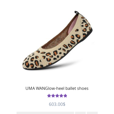
UMA WANGlow-heel ballet shoes
Rated
5
out
603.00
$
of 5