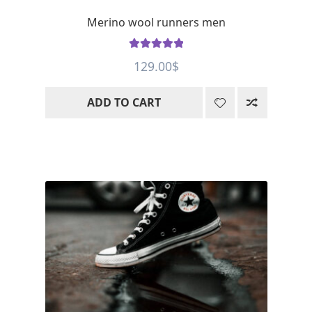
Merino wool runners men
Rated
5
out
129.00
$
of 5
ADD TO CART